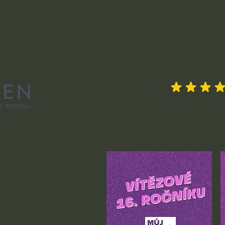
4.5
průměrné hodnocení je 4.
Podmínky online 
Zásady ochrany oso
 sítích