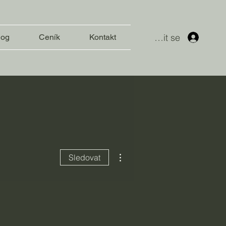
Přihlásit se
log
Ceník
Kontakt
Další akce
Sledovat