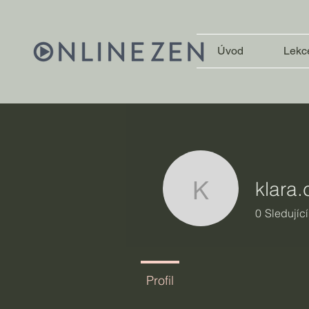
Úvod
Lekc
klara
klara.cma
0
Sledující
Profil