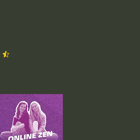
5 z 5
zenování
bních údajů