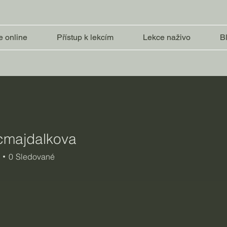
e online
Přístup k lekcím
Lekce naživo
B
.cmajdalkova
jdalkova
0
Sledované