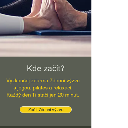
Kde začít?
Vyzkoušej zdarma 7denní výzvu
s jógou, pilates a relaxací.
Každý den Ti stačí jen 20 minut.
Začít 7denní výzvu