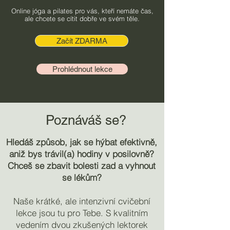
Online jóga a pilates pro vás, kteří nemáte čas,
ale chcete se cítit dobře ve svém těle.
Začít ZDARMA
Prohlédnout lekce
Poznáváš se?
Hledáš způsob, jak se hýbat efektivně,
aniž bys trávil(a) hodiny v posilovně?
Chceš se zbavit bolesti zad a vyhnout
se lékům?
Naše krátké, ale intenzivní cvičební
lekce jsou tu pro Tebe. S kvalitním
vedením dvou zkušených lektorek