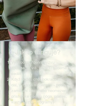
Jak to funguje?
Vyzkoušej 7denní výzvu
zdarma, ať víš, jestli Ti budeme
sedět
Když budeš chtít pokračovat
dál, vybereš si členství - podle
zaměření lekcí nebo neomezený
přístup ke všemu (jóga, pilates,
kurzy, výzvy, programy)