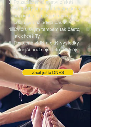
Po zaplacení členství získáš
okamžitý přístup k lekcím, které
si pouštíš tam, kde zrovna jsi,
podle své nálady a času
Cvičíš svým tempem tak často,
jak chceš Ty
Postupně vidíš a cítíš výsledky
(silnější pružnější tělo, klidnější
hlava)
Začít ještě DNES