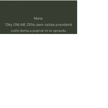
Maria
“Díky ONLINE ZENu jsem začala pravidelně
cvičit doma a poprvé mi to opravdu
vydrželo.“
Šárka Ž.
"Lekce jsou krátké, efektivní a konečně
mám pocit, že i s dětmi a prací zvládnu
udělat i něco pro sebe."
Lea K.