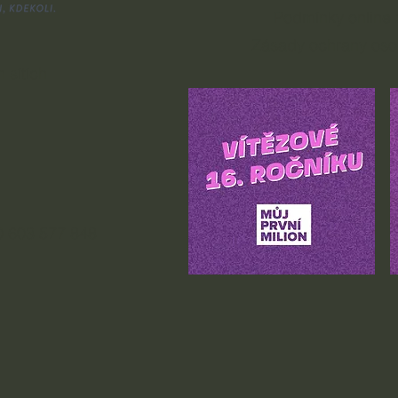
Podmínky online 
Zásady ochrany oso
 sítích
 603 577 848