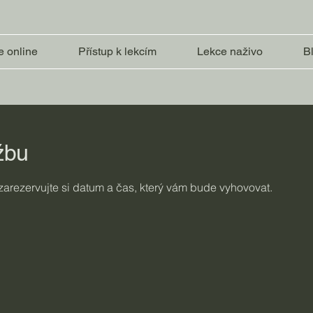
e online
Přístup k lekcím
Lekce naživo
B
žbu
 zarezervujte si datum a čas, který vám bude vyhovovat.