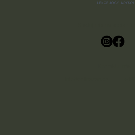
Sleduj nás na sociálních
Kontaktuj nás
info@onlinezen.cz
+420