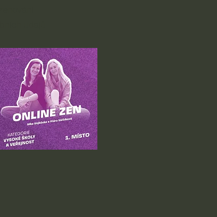
zenování
bních údajů