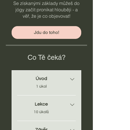
Se získanými základy můžeš do
jógy začít pronikat hlouběji - a
věř, že je co objevovat!
Jdu do toho!
Co Tě čeká?
Úvod
.
1 úkol
Lekce
.
10 úkolů
Závěr