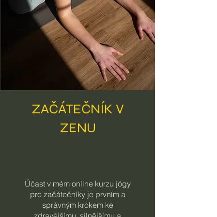
ZAČÁTEČNÍK V
ZENU
Účast v mém online kurzu jógy
pro začátečníky je prvním a
správným krokem ke
zdravějšímu, silnějšímu a