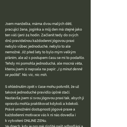
Jsem manželka, máma dvou malých dětí, 
pracující žena, jogínka a můj den má stejně jako 
ten váš (jen) 24 hodin. Začlenit tedy do svých 
dnů pravidelnou každodenní jógovou praxi 
nebylo vůbec jednoduché, nebylo to ale 
nemožné. Již před lety to bylo mým velkým 
přáním, ale až s postupem času se mi to podařilo. 
Tehdy mi pomohla jednoduchá, ale mocná věta, 
kterou jsem si napsala na papír: „
I 5 minut denně 
se počítá
“. Nic víc, nic míň.
S ohlédnutím zpět v čase mohu potvrdit, že už 
takové jednoduché pravidlo úplně stačí. 
Nastavila jsem si svou jógovou praxi tak, abych ji 
opravdu mohla praktikovat kdykoli a kdekoli. 
Právě umožnění dostupnosti jógové praxe a 
každodenní motivace vás k ní nás dovedla i 
k vytvoření ONLINE ZENu.
Ve dnech, kdy je pro mě složité najít odhodlání a 