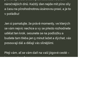
náročnějších dnů. Každý den nejde mít plno síly 
a času na plnohodnotnou ásánovou praxi, a je to 
v pořádku!
Jen si pamatujte, že právě momenty, ve kterých 
se vám nejvíc nechce a vy se přesto rozhodnete 
udělat ten krok, sesunete se na podložku a 
budete tam třeba jen 5 minut ležet a dýchat, vás 
posouvají dál a dělají vás silnějšími.
Přeji vám, ať se vám daří na vaší jógové cestě – 
jsme na ní spolu.
Vaše Klára
Nejnovější příspěvky
Zobrazit vše