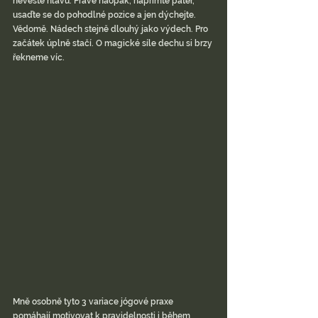
nevěšte hlavu. Právě naopak, napřimte páteř, 
usaďte se do pohodlné pozice a jen dýchejte. 
Vědomě. Nádech stejně dlouhý jako výdech. Pro 
začátek úplně stačí. O magické síle dechu si brzy 
řekneme víc.
Mně osobně tyto 3 variace jógové praxe 
pomáhají motivovat k pravidelnosti i během 