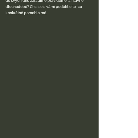
do svých dnů zařadíme pravidelně, a hlavně 
dlouhodobě? Chci se s vámi podělit o to, co 
konkrétně pomohlo mě.