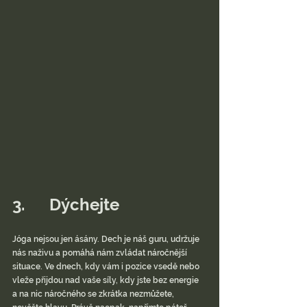
3.      Dýchejte
Jóga nejsou jen ásány. Dech je náš guru, udržuje 
nás naživu a pomáhá nám zvládat náročnější 
situace. Ve dnech, kdy vám i pozice vsedě nebo 
vleže přijdou nad vaše síly, kdy jste bez energie 
a na nic náročného se zkrátka nezmůžete, 