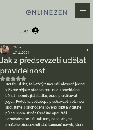
Přihlásit se
Klára
17. 2. 2024
Jak z předsevzetí udělat
pravidelnost
Hodnoceno NaN z 5 hvězdiček.
Troufnu si říct, že každý z nás měl alespoň jednou 
v životě nějaké předsevzetí. Budu pravidelně 
běhat, nebudu jíst sladké, budu praktikovat 
jógu,.. Podobná velkolepá předsevzetí většinou 
spouštíme s příchodem nového roku a v druhé 
půlce února už nás úspěšně opouštějí. 
Poznáváme se? 😊 Jak tedy na to, aby se 
z našeho předsevzetí stal konečně návyk, který 