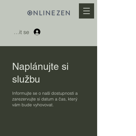
Přihlásit se
Naplánujte si
službu
Informujte se o naší dostupnosti a
zarezervujte si datum a čas, který
vám bude vyhovovat.