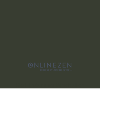
Sleduj nás na sociálních sítích
Kontaktuj nás
info@onlinezen.cz
+420 603 577 848