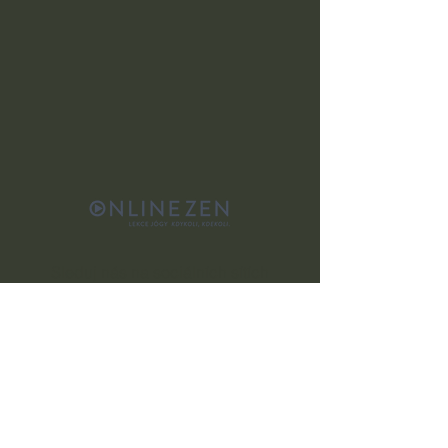
Sleduj nás na sociálních sítích
Kontaktuj nás
info@onlinezen.cz
+420 603 577 848