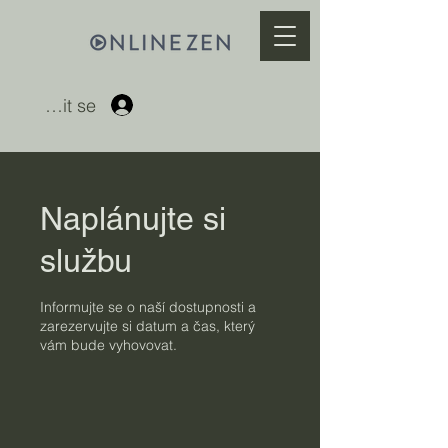
Přihlásit se
Naplánujte si
službu
Informujte se o naší dostupnosti a
zarezervujte si datum a čas, který
vám bude vyhovovat.