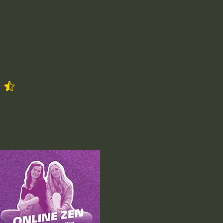
5 z 5
zenování
bních údajů