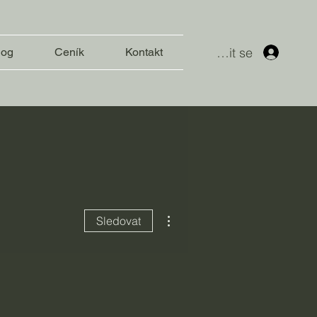
Přihlásit se
log
Ceník
Kontakt
Další akce
Sledovat