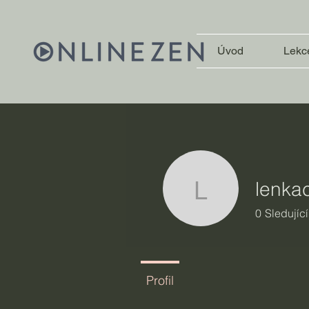
Úvod
Lekc
lenka
lenkacho
0
Sledující
Profil