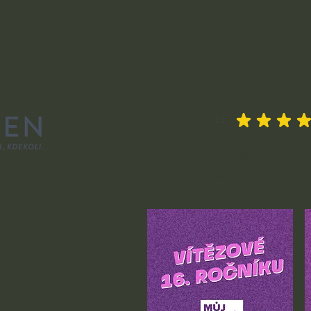
4.5
průměrné hodnocení je 4.
Podmínky online 
Zásady ochrany oso
 sítích