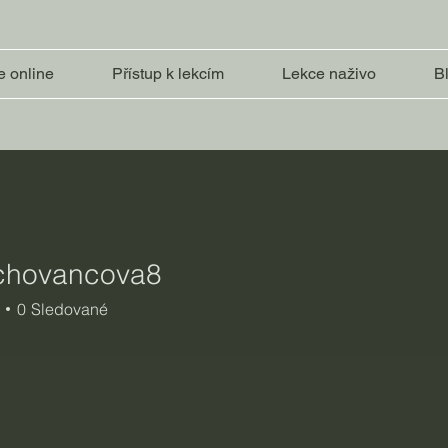
e online
Přístup k lekcím
Lekce naživo
B
chovancova8
vancova8
0
Sledované